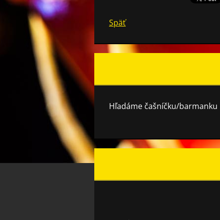
Späť
Hľadáme čašníčku/barmanku n