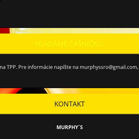
HĽADÁME ČAŠNÍČKU.
a TPP. Pre informácie napíšte na murphyssro@gmail.com, a
KONTAKT
MURPHY´S